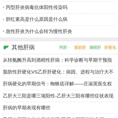
丙型肝炎病毒抗体阳性传染吗
胆红素高是什么原因是什么病
急性肝炎为什么会转为慢性肝炎
其他肝病
丙肝 ·
脂肪肝
酒精肝
肝硬化
从转氨酶升高到酒精性肝病：科学诊断与早期干预指
·
·
·
南——肝病
脂肪性肝硬化VS乙肝肝硬化：病因、进程与治疗大不
同——肝病
肝病硬化的早期信号：蜘蛛痣详解——庄淑英医生权
威解读
乙肝大三阳是哪三项阳性-乙肝大三阳有哪些症状表现
肝病的早期表现有哪些