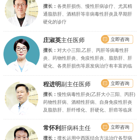
擅长：
各类肝损伤、慢性肝病诊疗、尤其精
通脂肪肝、酒精肝等非病毒性肝炎及早期肝
硬化的诊疗
立即咨询
庄淑英
主任医师
擅长：
对大小三阳,乙肝、丙肝等病毒性肝
炎、药物性肝炎、免疫性肝炎、脂肪肝、肝
硬化、各类肝损伤等原发病治疗有丰富的临
床实战经验,同时擅长处理肝硬化引起的各种
并发症.
立即咨询
程进明
副主任医师
擅长：
慢性病毒性肝炎(乙肝大小三阳、丙肝)
药物性肝病、酒精性肝病、自身免疫性肝炎
及脂肪肝、肝纤维化、肝硬化、肝癌等临床
常见肝病与疑难杂症.
立即咨询
常怀利
肝病科主任
擅长：
擅长运用中西医结合方法治疗各型病