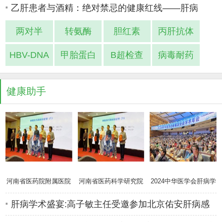
乙肝患者与酒精：绝对禁忌的健康红线——肝病
两对半
转氨酶
胆红素
丙肝抗体
HBV-DNA
甲胎蛋白
B超检查
病毒耐药
健康助手
河南省医药院附属医院
河南省医药科学研究院
2024中华医学会肝病学
肝病专家高
附属医院肝
分会学术年
肝病学术盛宴:高子敏主任受邀参加北京佑安肝病感